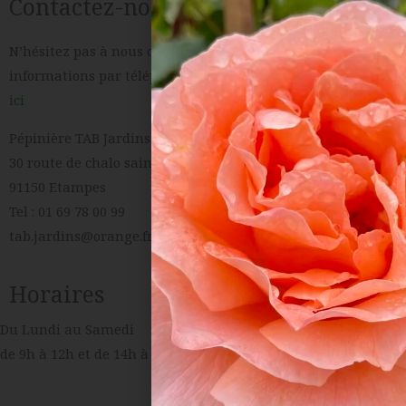
Contactez-nous
N’hésitez pas à nous contacter pour la moindre
informations par téléphone au 01 69 78 00 99, par mail ou
ici
Pépinière TAB Jardins et Motoculture
30 route de chalo saint mars
91150 Etampes
Tel : 01 69 78 00 99
tab.jardins@orange.fr
Horaires
Du Lundi au Samedi
de 9h à 12h et de 14h à 18h