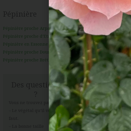
Pépinière
Pépinière proche Arpajon
Pépinière proche d’Etampes
Pépinière en Essonne
Pépinière proche Dourdan
Pépinière proche Brétigny-sur-Orge
Des questions
?
Vous ne trouvez pas:
– Le végétal qu’il vous
faut.
– La bonne taille