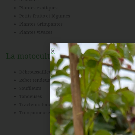
Plantes exotiques
Petits fruits et légumes
Plantes Grimpantes
Plantes vivaces
La motoculture
Débroussailleuses
Robot tendeuses
Souffleurs
Tondeuses
Tracteurs tondeuses
Tronçonneuses