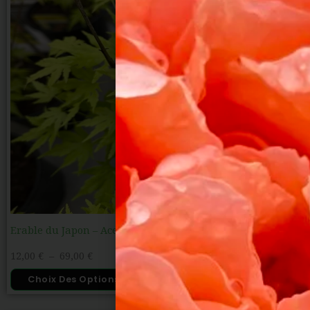
Erable du Japon – Acer palmatum ‘Going Green’
12,00
€
–
69,00
€
Choix Des Options