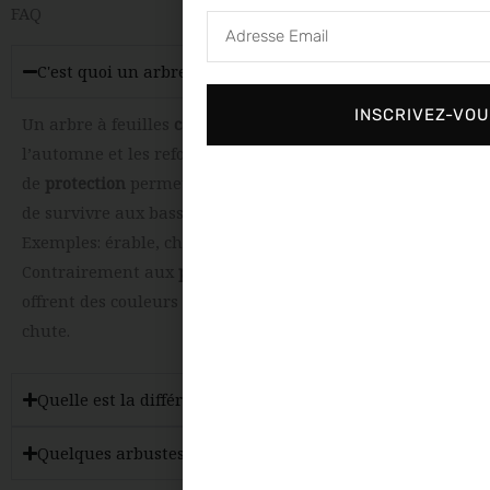
FAQ
Adresse
Email
C'est quoi un arbre à feuilles caduques ?
INSCRIVEZ-VO
Un arbre à feuilles
caduques
perd toutes ses feuilles à
l’automne et les reforme au printemps. Ce mécanisme
de
protection
permet à l’arbre d’économiser l’énergie et
de survivre aux basses températures hivernales.
Exemples: érable, chêne, bouleau, platane, pommier.
Contrairement aux
persistants
(conifères), les caducs
offrent des couleurs flamboyantes en automne avant la
chute.
Quelle est la différence entre caduc et persistant ?
Quelques arbustes et arbres à feuilles caduques