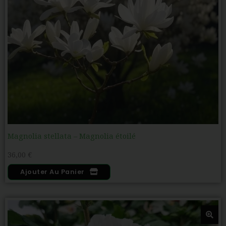
Magnolia stellata – Magnolia étoilé
36,00
€
Ajouter Au Panier