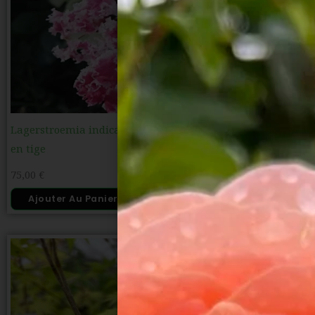
Lagerstroemia indica Berlingot Menthe – Lilas des Indes
en tige
75,00
€
Ajouter Au Panier