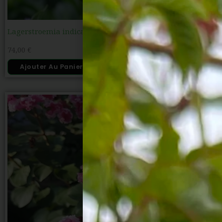
Lagerstroemia indica ‘Petite Orchidée’ – Lilas des Indes
74,00
€
Ajouter Au Panier