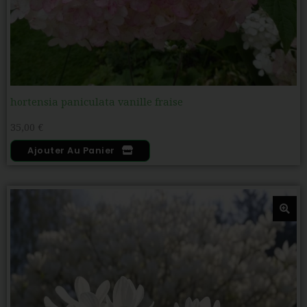
hortensia paniculata vanille fraise
35,00
€
Ajouter Au Panier