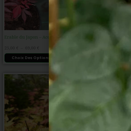
Erable du Japon – Acer palmatum ‘Shaina’
25,00
€
–
69,00
€
Choix Des Options