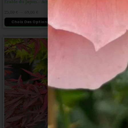
Erable du Japon – Acer palmatum ‘Butterfly’
25,00
€
–
69,00
€
Choix Des Options