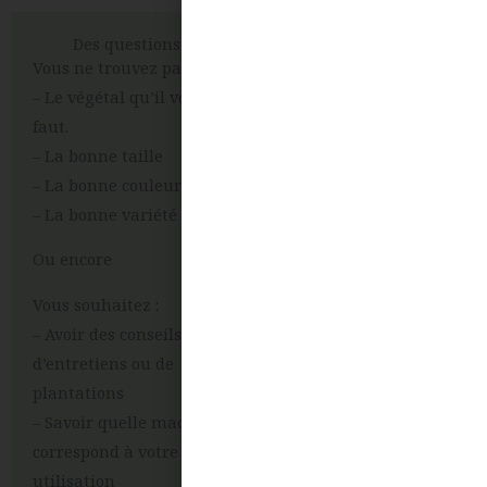
Des questions ?
Vous ne trouvez pas:
– Le végétal qu’il vous
faut.
– La bonne taille
– La bonne couleur
– La bonne variété
Ou encore
Vous souhaitez :
– Avoir des conseils
d’entretiens ou de
plantations
– Savoir quelle machine
correspond à votre
utilisation