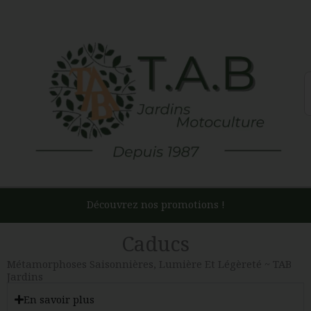
Aller
au
contenu
R
Découvrez nos promotions !
Caducs
Métamorphoses Saisonnières, Lumière Et Légèreté ~ TAB
Jardins
En savoir plus