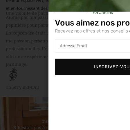
de leur espace vert, en partageant notre expertise horticole 
et en fournissant des conseils pratiques. 
Une volonté de partage
TAB Jardins
Animé par ma passion pour les végétaux, j’ai créé cette
Vous aimez nos pro
pépinière pour partager ma passion pour la nature.
Recevez nos offres et nos conseils 
Entreprendre était une nécessité, une façon de concilier
ma passion personnelle avec mes aspirations
Adresse
Email
professionnelles. L’extension à la motoculture vise à
offrir une expérience complète dans l’univers du
jardinage.
INSCRIVEZ-VO
Thierry BEDEAU
Inscription Newsletter
N’hésitez pas à rentrer votre adresse mail si vous