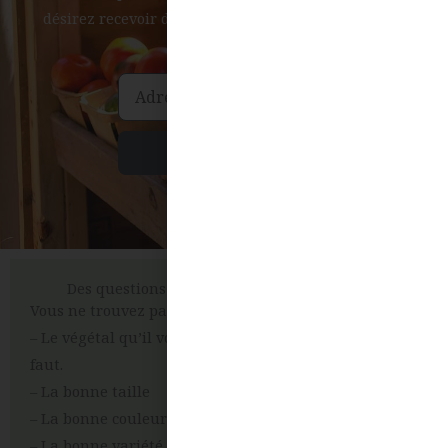
désirez recevoir des possibles offres et des conseils
de saisons.
Envoyer
Des questions ?
Vous ne trouvez pas:
– Le végétal qu’il vous
faut.
– La bonne taille
– La bonne couleur
– La bonne variété