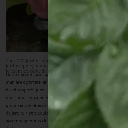
Chez TAB Jardins, nous sommes déterminés à créer des
jardins qui épanouissent et enchantent, tout en plaçant
le client au cœur de notre démarche.
Notre mission principale est de conseiller nos clients de 
manière optimale, en comprenant et en répondant à leurs 
besoins spécifiques. En tant que pépinière spécialisée, 
nous nous engageons à offrir des solutions adaptées et à 
proposer des alternatives innovantes pour chaque projet 
de jardin. Notre équipe compétente est là pour 
accompagner nos clients à chaque étape de la construction 