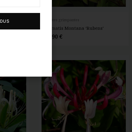
Plantes grimpantes
VOUS
en’
Clematis Montana ‘Rubens’
14,90
€