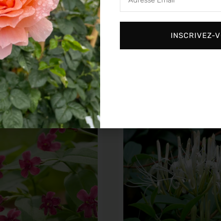
Email
mpantes
Plantes grimpantes
INSCRIVEZ-
ontana ‘Fragrant Spring’
Clematis Montana ‘Mayle
14,90
€