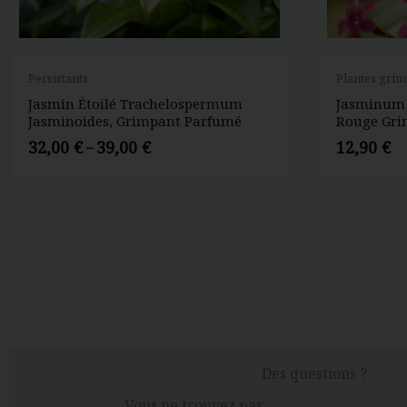
Plage
de
Persistants
Plantes gri
prix :
Jasmin Étoilé Trachelospermum
Jasminum 
32,00 €
Jasminoides, Grimpant Parfumé
Rouge Gri
à
39,00 €
32,00
€
39,00
€
12,90
€
–
Des questions ?
Vous ne trouvez pas: