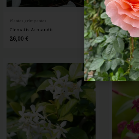
Plantes grimpantes
Plantes gri
Clematis Armandii
Clematis M
26,00
€
14,90
€