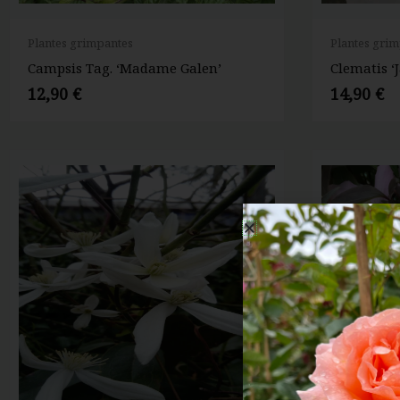
Plantes grimpantes
Plantes gri
Campsis Tag. ‘Madame Galen’
Clematis ‘
12,90
€
14,90
€