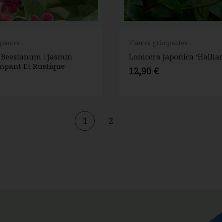
mpantes
Plantes grimpantes
Beesianum : Jasmin
Lonicera Japonica ‘Hallia
mpant Et Rustique
12,90
€
1
2