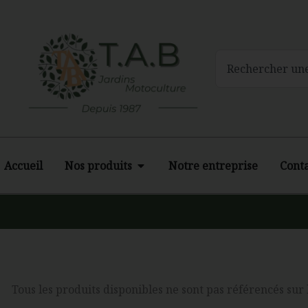
Aller
au
contenu
Rechercher
Ouvrir Nos produits
Accueil
Nos produits
Notre entreprise
Cont
Tous les produits disponibles ne sont pas référencés sur