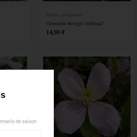
Plantes grimpantes
Clematis ‘Rouge Cardinal’
14,90
€
os
onseils de saison