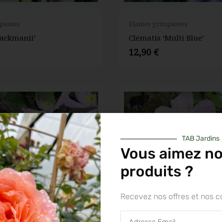
mpantes
Plantes grimpantes
Jackmanii’
Clematis ‘Multi Blue’
12,90
€
TAB Jardins
Vous aimez n
produits ?
Recevez nos offres et nos c
Adresse