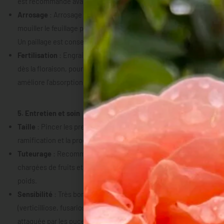
est recommandé avant la plantation.
Arrosage
: Arrosage régulier et modéré, en évitant de
mouiller le feuillage pour prévenir les maladies fongiques.
Un paillage est conseillé pour conserver l’humidité du sol.
Fertilisation
: Engrais riche en potasse et en phosphore
dès la floraison, pour stimuler la fructification. La greffe
améliore l’absorption des nutriments.
5. Entretien et soin
Taille
: Pincer les premières pousses pour favoriser la
ramification et la production de fruits.
Tuteurage
: Recommandé pour soutenir les branches
chargées de fruits et éviter qu’elles ne cassent sous leur
poids.
Sensibilité
: Très bonne résistance aux maladies du sol
(verticilliose, fusariose) grâce à la greffe, mais peut être
attaquée par les pucerons et les araignées rouges en cas de