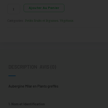
de
Ajouter Au Panier
Aubergine
Milar
Catégories :
Petits fruits et légumes
,
Végétaux
en
Plants
greffés
DESCRIPTION
AVIS (0)
Aubergine Milar en Plants greffés
1. Nom et Identification