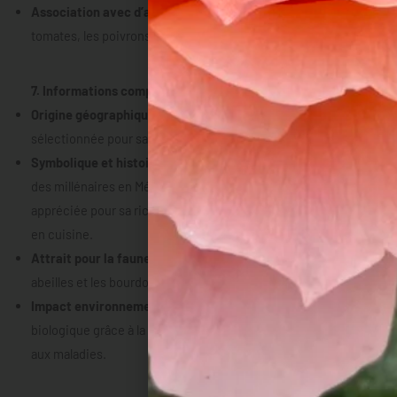
Association avec d’autres plantes
: Se marie bien avec les
tomates, les poivrons et les herbes aromatiques.
7. Informations complémentaires
Origine géographique
: Variété hybride moderne,
sélectionnée pour sa productivité et sa résistance.
Symbolique et histoire
: L’aubergine est cultivée depuis
des millénaires en Méditerranée et en Asie, où elle est
appréciée pour sa richesse nutritionnelle et sa polyvalence
en cuisine.
Attrait pour la faune
: Attire les pollinisateurs comme les
abeilles et les bourdons.
Impact environnemental
: Culture facilitée en agriculture
biologique grâce à la résistance naturelle des plants greffés
aux maladies.