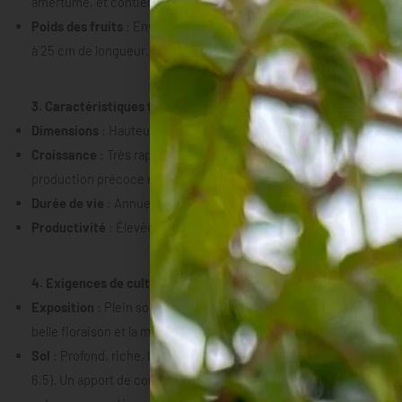
amertume, et contient peu de graines.
Poids des fruits
: Environ 300 à 400 g, pouvant atteindre 20
à 25 cm de longueur.
3. Caractéristiques techniques
Dimensions
: Hauteur de 80 cm à 1 m, largeur de 50 cm.
Croissance
: Très rapide grâce à la greffe, avec une
production précoce et prolongée.
Durée de vie
: Annuelle sous climat tempéré.
Productivité
: Élevée, récolte de juillet à octobre.
4. Exigences de culture
Exposition
: Plein soleil, indispensable pour assurer une
belle floraison et la maturation des fruits.
Sol
: Profond, riche, bien drainé et légèrement acide (pH 6 à
6,5). Un apport de compost ou de fumier bien décomposé