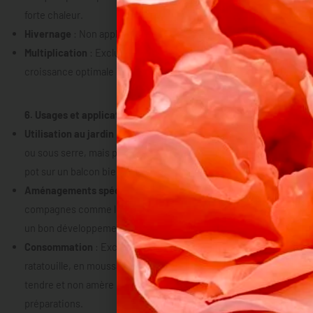
forte chaleur.
Hivernage
: Non applicable, culture annuelle.
Multiplication
: Exclusivement par greffe pour garantir une
croissance optimale et une bonne résistance aux maladies.
6. Usages et applications
Utilisation au jardin
: Idéale pour la culture en pleine terre
ou sous serre, mais peut également être cultivée en grand
pot sur un balcon bien exposé.
Aménagements spécifiques
: À associer avec des plantes
compagnes comme le basilic ou le poivron, qui favorisent
un bon développement mutuel.
Consommation
: Excellente en cuisine, grillée, farcie, en
ratatouille, en moussaka ou en caviar d’aubergine. Sa chair
tendre et non amère la rend idéale pour de nombreuses
préparations.