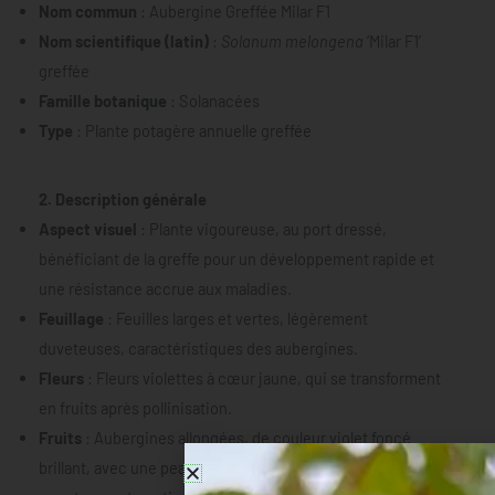
Nom commun
: Aubergine Greffée Milar F1
Nom scientifique (latin)
:
Solanum melongena
‘Milar F1’
greffée
Famille botanique
: Solanacées
Type
: Plante potagère annuelle greffée
2. Description générale
Aspect visuel
: Plante vigoureuse, au port dressé,
bénéficiant de la greffe pour un développement rapide et
une résistance accrue aux maladies.
Feuillage
: Feuilles larges et vertes, légèrement
duveteuses, caractéristiques des aubergines.
Fleurs
: Fleurs violettes à cœur jaune, qui se transforment
en fruits après pollinisation.
Fruits
: Aubergines allongées, de couleur violet foncé
brillant, avec une peau fine et lisse. La chair est tendre, sans