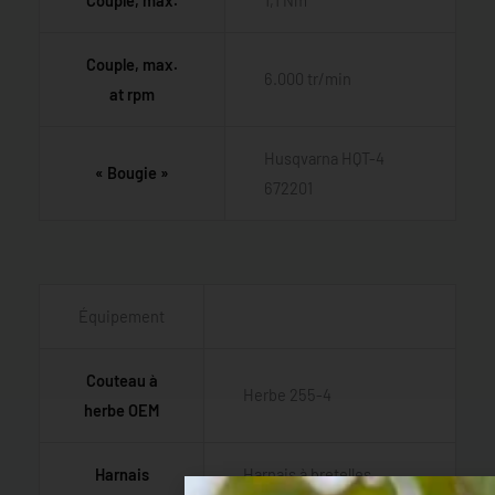
Couple, max.
1,1 Nm
Couple, max.
6.000 tr/min
at rpm
Husqvarna HQT-4
« Bougie »
672201
Équipement
Couteau à
Herbe 255-4
herbe OEM
Harnais
Harnais à bretelles