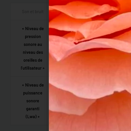
Son et bruit
« Niveau de
pression
sonore au
97,7 dB(A)
niveau des
oreilles de
l’utilisateur »
« Niveau de
puissance
sonore
114 dB(A)
garanti
(Lwa) »