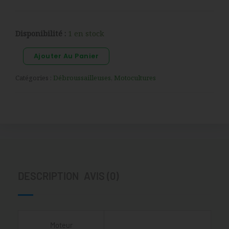
quantité
Disponibilité :
1 en stock
de
Ajouter Au Panier
HUSQVARNA
325R
Catégories :
Débroussailleuses
,
Motocultures
DESCRIPTION
AVIS (0)
Moteur