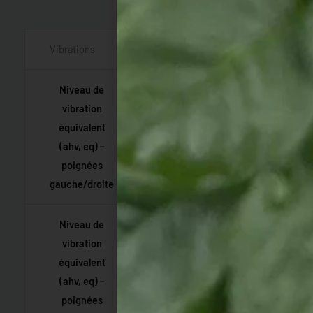
Vibrations
Niveau de
vibration
équivalent
5,1 m/s²
(ahv, eq) –
poignées
gauche/droite
Niveau de
vibration
équivalent
5,7 m/s²
(ahv, eq) –
poignées