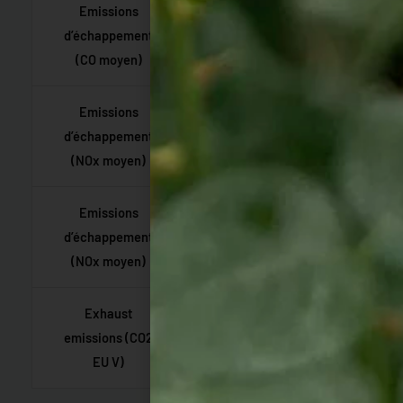
Emissions
d’échappement
30,3 g/kWh
(CO moyen)
Emissions
d’échappement
2,1 g/kWh
(NOx moyen)
Emissions
d’échappement
1,82 g/kWh
(NOx moyen)
Exhaust
emissions (CO2
1.504 g/kWh
EU V)