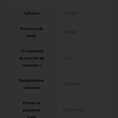
Cylindrée
27,6 cm³
Puissance de
0,85 kW
sortie
« Contenance
du réservoir de
0,34 l
carburant »
Consommation
495 g/kWh
carburant
Vitesse de
puissance
8.000 tr/min
maxi