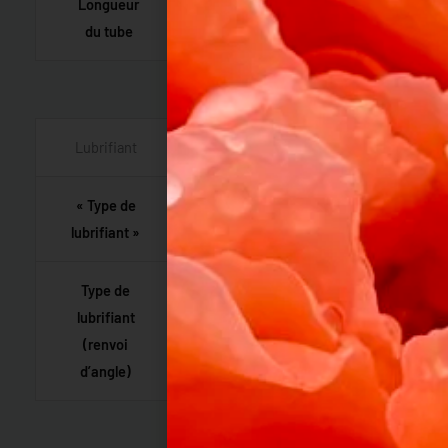
Longueur
1.483 mm
du tube
Lubrifiant
« Type de
Husqvarna 2 temps ou
lubrifiant »
équiv. à 50:1
Type de
lubrifiant
Power grease
(renvoi
d’angle)