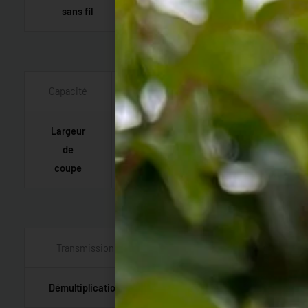
Not applicable
sans fil
Capacité
Largeur
de
43,2 cm
coupe
Transmission
Démultiplication
13,19