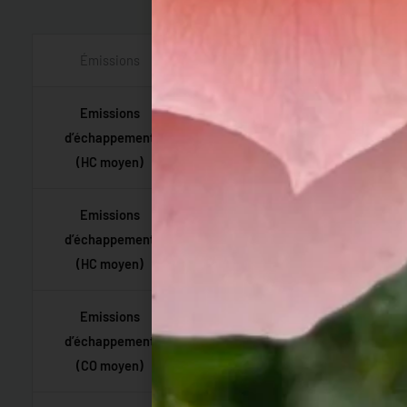
Émissions
Emissions
d’échappement
28,2 g/kWh
(HC moyen)
Emissions
d’échappement
31,56 g/kWh
(HC moyen)
Emissions
d’échappement
43,3 g/kWh
(CO moyen)