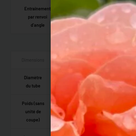
Entraînement
par renvoi
30 °
d’angle
Dimensions
Diamètre
24 mm
du tube
Poids (sans
unité de
5,5 kg
coupe)