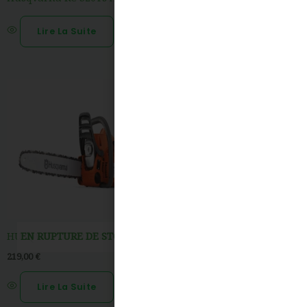
Lire La Suite
Lire La Suite
EN RUPTURE DE STOCK
HUSQVARNA 120 Mark II
HUSQVARNA AUTOMOWER
305 Robot de tonte
219,00
€
1349,00
€
Lire La Suite
Ajouter Au Panier