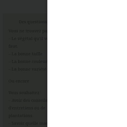
Des questions ?
Vous ne trouvez pas:
– Le végétal qu’il vous
faut.
– La bonne taille
– La bonne couleur
– La bonne variété
Ou encore
Vous souhaitez :
– Avoir des conseils
d’entretiens ou de
plantations
– Savoir quelle machine