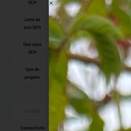
OEM
doubles
Lame de
—
scie OEM
Tête nylon
T35 M10
OEM
type de
Forme en T
poignée
Contrôle
Connectivité