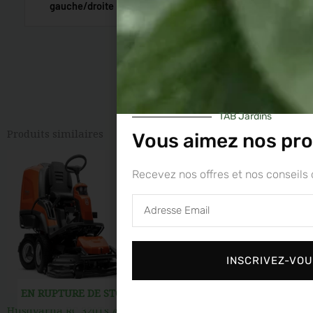
gauche/droite
TAB Jardins
Produits similaires
Vous aimez nos pro
Recevez nos offres et nos conseils 
Adresse
Email
INSCRIVEZ-VO
EN RUPTURE DE STOCK
EN RUPTURE DE STOCK
Husqvarna RC 320Ts AWD
HUSQVARNA R 214T