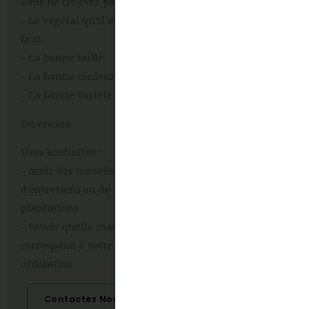
Vous ne trouvez pas:
– Le végétal qu’il vous
faut.
– La bonne taille
– La bonne couleur
– La bonne variété
Ou encore
Vous souhaitez :
– Avoir des conseils
d’entretiens ou de
plantations
– Savoir quelle machine
correspond à votre
utilisation
Contactez Nous