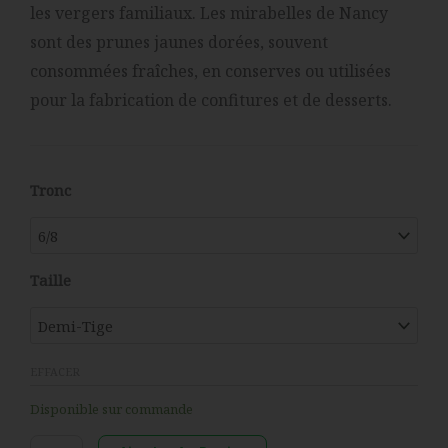
les vergers familiaux. Les mirabelles de Nancy
sont des prunes jaunes dorées, souvent
consommées fraîches, en conserves ou utilisées
pour la fabrication de confitures et de desserts.
quantité
Tronc
de
Prunier
-
Taille
Mirabelle
de
Nancy
EFFACER
Disponible sur commande