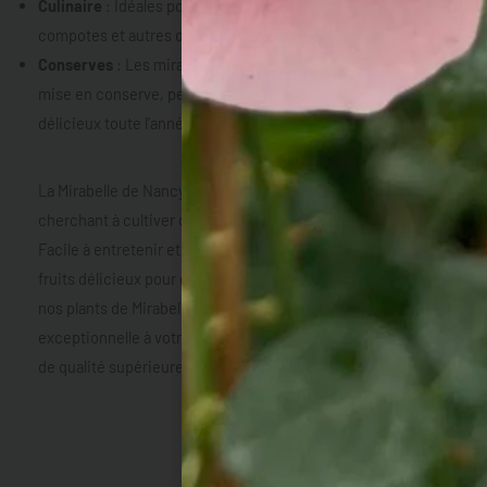
Culinaire
: Idéales pour les confitures, les tartes, les
compotes et autres desserts.
Conserves
: Les mirabelles de Nancy se prêtent bien à la
mise en conserve, permettant de savourer leur goût
délicieux toute l’année.
La Mirabelle de Nancy est un choix parfait pour tout jardinier
cherchant à cultiver des prunes dorées et savoureuses.
Facile à entretenir et très productive, elle vous fournira des
fruits délicieux pour des mois après la récolte. Découvrez
nos plants de Mirabelle de Nancy et ajoutez cette variété
exceptionnelle à votre verger pour savourer des mirabelles
de qualité supérieure directement de votre jardin !