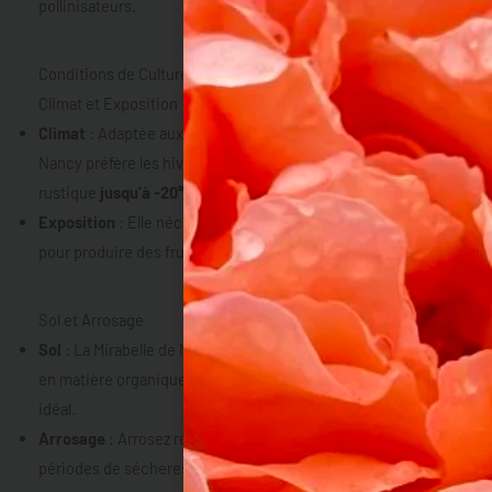
pollinisateurs.
Conditions de Culture de la Mirabelle de Nancy
Climat et Exposition
Climat
: Adaptée aux climats tempérés, la Mirabelle de
Nancy préfère les hivers froids et les étés chauds. Elle est
rustique
jusqu’à -20°C
.
Exposition
: Elle nécessite
une exposition en plein soleil
pour produire des fruits de haute qualité.
Sol et Arrosage
Sol
: La Mirabelle de Nancy préfère un sol bien drainé, riche
en matière organique. Un pH légèrement acide à neutre est
idéal.
Arrosage
: Arrosez régulièrement, surtout pendant les
périodes de sécheresse et la première année après la