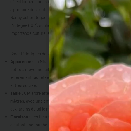
sélectionnée pour sa résistance aux maladies et sa capacité
à produire des fruits savoureux. Aujourd’hui, la Mirabelle de
Nancy est protégée par une Indication Géographique
Protégée (IGP), soulignant sa qualité exceptionnelle et son
importance culturelle.
Caractéristiques de la Mirabelle de Nancy
Apparence
: La Mirabelle de Nancy produit des fruits de
petite à moyenne taille, avec une peau jaune dorée
légèrement tachetée de rouge. La chair est jaune, juteuse
et très sucrée.
Taille
: Cet arbre atteint généralement
une hauteur de 3 à 4
mètres,
avec une envergure similaire, ce qui le rend adapté
aux jardins de taille moyenne à grande.
Floraison
: Les fleurs blanches apparaissent au printemps,
ajoutant une touche de beauté au jardin et attirant les