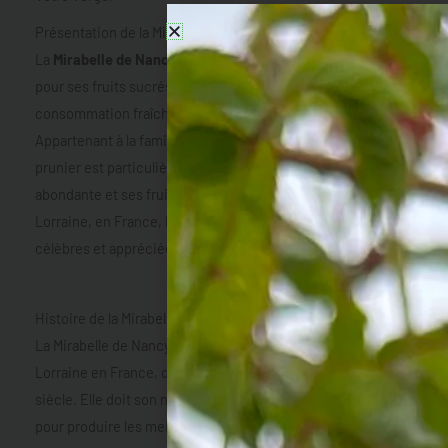
Présentation de la Mirabelle de Nancy
La
Mirabelle de Nancy
est une variété de prunier réputée
pour ses fruits sucrés et juteux, idéaux pour la
consommation fraîche, les confitures et les tartes.
Appartenant à la famille des Rosacées, cette variété de
prunier est particulièrement appréciée pour sa production
abondante et ses fruits de haute qualité. Originaire de
Lorraine, en France, la Mirabelle de Nancy est une des plus
célèbres et appréciées mirabelles.
Histoire de la Mirabelle de Nancy
La Mirabelle de Nancy tire son origine de la région de
Lorraine en France, où elle est cultivée depuis le 15ème
siècle. Elle doit son nom à la ville de Nancy, qui est connue
pour produire les meilleures mirabelles. Cette variété a été