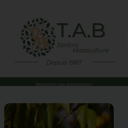
Aller
au
contenu
R
Découvrez nos promotions !