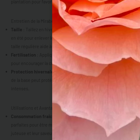
plantation pour favoriser un bon enracinement.
Entretien de la Mirabelle de Nancy
Taille
: Taillez en hiver pour former la structure de l’arbre et
en été pour enlever les branches mortes ou malades. Une
taille régulière aide à améliorer la production de fruits.
Fertilisation
: Appliquez un engrais équilibré au printemps
pour encourager la croissance et la fructification.
Protection hivernale
: Bien que rustique, un paillage autour
de la base peut protéger les jeunes arbres des gels
intenses.
Utilisations et Avantages de la Mirabelle de Nancy
Consommation fraîche
: Les mirabelles de Nancy sont
parfaites pour être mangées crues, grâce à leur texture
juteuse et leur saveur sucrée.