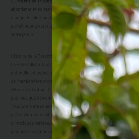
La
Potentilla fruticosa ‘Red Ace’
est un arbuste à floraison
abondante et éclatante, apprécié pour ses fleurs rouge
orangé. Facile à cultiver et très résistant, cet arbuste est
parfait pour ajouter une touche de couleur vive et durable à
votre jardin.
Histoire de la Potentilla fruticosa ‘Red Ace’
La Potentilla fruticosa, également connue sous le nom de
potentille arbustive, est originaire des régions tempérées
de l’hémisphère nord, notamment d’Amérique du Nord,
d’Europe et d’Asie. Cette plante a longtemps été cultivée
pour ses qualités ornementales et sa robustesse. La variété
‘Red Ace’ a été sélectionnée pour sa floraison
particulièrement vibrante et sa résistance aux conditions
climatiques variées, en faisant un choix populaire parmi les
jardiniers amateurs et professionnels.