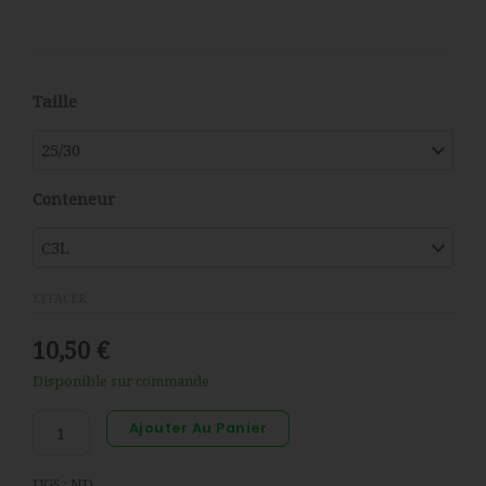
quantité
Taille
de
Potentilla
frut.
Conteneur
'Red
Ace'
EFFACER
10,50
€
Disponible sur commande
Ajouter Au Panier
UGS :
ND