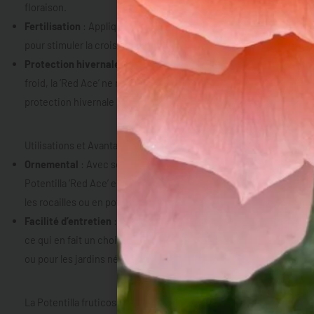
floraison.
Fertilisation
: Appliquez un engrais équilibré au printemps
pour stimuler la croissance et la floraison.
Protection hivernale
: En raison de sa grande résistance au
froid, la ‘Red Ace’ ne nécessite généralement pas de
protection hivernale particulière.
Utilisations et Avantages de la Potentilla fruticosa ‘Red Ace’
Ornemental
: Avec ses fleurs rouge orangé vives, la
Potentilla ‘Red Ace’ est idéale pour les bordures, les massifs,
les rocailles ou en pot sur une terrasse.
Facilité d’entretien
: Cet arbuste demande peu d’entretien,
ce qui en fait un choix parfait pour les jardiniers débutants
ou pour les jardins nécessitant peu de soins.
La Potentilla fruticosa ‘Red Ace’ est un arbuste coloré,