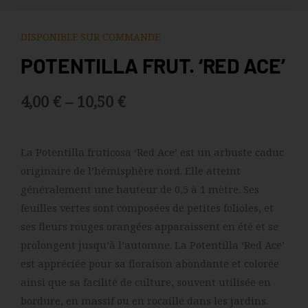
DISPONIBLE SUR COMMANDE
POTENTILLA FRUT. ‘RED ACE’
Plage
4,00
€
–
10,50
€
de
La Potentilla fruticosa ‘Red Ace’ est un arbuste caduc
prix :
originaire de l’hémisphère nord. Elle atteint
4,00 €
généralement une hauteur de 0,5 à 1 mètre. Ses
à
feuilles vertes sont composées de petites folioles, et
ses fleurs rouges orangées apparaissent en été et se
10,50 €
prolongent jusqu’à l’automne. La Potentilla ‘Red Ace’
est appréciée pour sa floraison abondante et colorée
ainsi que sa facilité de culture, souvent utilisée en
bordure, en massif ou en rocaille dans les jardins.