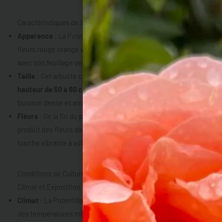
Caractéristiques de la Potentilla fruticosa ‘Red Ace’
Apparence
: La Potentilla ‘Red Ace’ se distingue par ses
fleurs rouge orangé vives, qui contrastent magnifiquement
avec son feuillage vert foncé.
Taille
: Cet arbuste compact atteint généralement
une
hauteur de 50 à 60 cm
et une largeur similaire, formant un
buisson dense et arrondi.
Fleurs
: De la fin du printemps à l’automne, la ‘Red Ace’
produit des fleurs abondantes et lumineuses, ajoutant une
touche vibrante à votre espace extérieur.
Conditions de Culture de la Potentilla fruticosa ‘Red Ace’
Climat et Exposition
Climat
: La Potentilla ‘Red Ace’ est très résistante, tolérant
des températures minimales descendant
jusqu’à -20°C
, ce