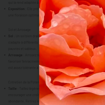
qui la rend adaptée à de nombreux climats.
Exposition
: Elle préfère
une exposition en plein soleil
pour
une floraison optimale, mais tolère également la mi-ombre.
Sol et Arrosage
Sol
: Un sol bien drainé est essentiel pour cette plante. Elle
s’adapte à différents types de sols, y compris les sols
pauvres et sableux.
Arrosage
: Arrosez régulièrement la première année pour
favoriser l’enracinement. Par la suite, la Potentilla ‘Red Ace’
est assez tolérante à la sécheresse.
Entretien de la Potentilla fruticosa ‘Red Ace’
Taille
: Taillez légèrement au début du printemps pour
encourager une croissance dense et une floraison
abondante. Retirez les fleurs fanées pour prolonger la