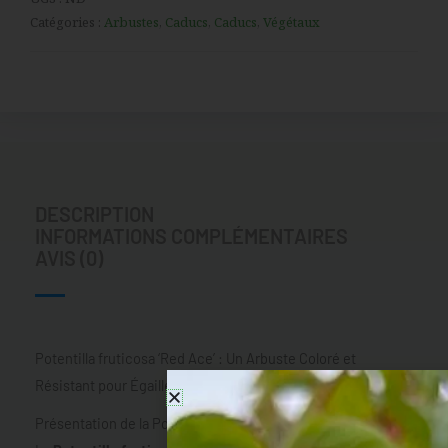
Catégories :
Arbustes
,
Caducs
,
Caducs
,
Végétaux
DESCRIPTION
INFORMATIONS COMPLÉMENTAIRES
AVIS (0)
Potentilla fruticosa ‘Red Ace’ : Un Arbuste Coloré et
Résistant pour Égailler Votre Jardin
Présentation de la Potentilla fruticosa ‘Red Ace’