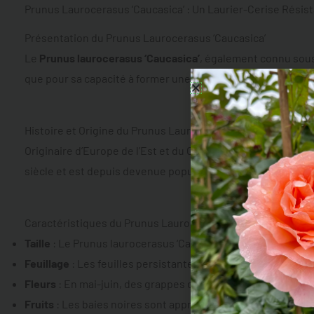
Prunus Laurocerasus ‘Caucasica’ : Un Laurier-Cerise Résist
Présentation du Prunus Laurocerasus ‘Caucasica’
Le
Prunus laurocerasus ‘Caucasica’
, également connu sous 
que pour sa capacité à former une haie dense et décorative. 
Histoire et Origine du Prunus Laurocerasus ‘Caucasica’
Originaire d’Europe de l’Est et du Caucase, le Prunus lauroc
siècle et est depuis devenue populaire pour sa croissance r
Caractéristiques du Prunus Laurocerasus ‘Caucasica’
Taille
: Le Prunus laurocerasus ‘Caucasica’ peut atteindre
j
Feuillage
: Les feuilles persistantes sont vert foncé, luisan
Fleurs
: En mai-juin, des grappes de petites fleurs blanch
Fruits
: Les baies noires sont appréciées des oiseaux, mais 