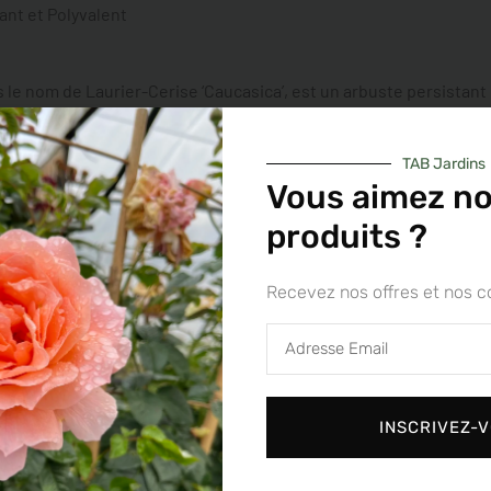
ant et Polyvalent
le nom de Laurier-Cerise ‘Caucasica’, est un arbuste persistant r
Polyvalent et facile d’entretien, il est largement utilisé dans le
TAB Jardins
Vous aimez n
produits ?
erasus ‘Caucasica’ est une variété de la famille des Rosacées. Ce
apide et sa résistance aux conditions difficiles.
Recevez nos offres et nos c
Adresse
Email
usqu’à 5 mètres de hauteur
et de largeur, formant une haie dens
tes et ovales, offrant une toile de fond attrayante toute l’année.
INSCRIVEZ-
es apparaissent, suivies de baies noires toxiques pour la conso
doivent être évitées par les humains en raison de leur toxicité.