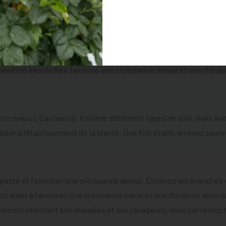
t
olère bien les hivers froids et les étés chauds.
Il s’adapte à une
osition ensoleillée favorise une croissance dense et une flora
aurocerasus ‘Caucasica’. Il tolère différents types de sols, mais év
aider à l’établissement de la plante. Une fois établi, arrosez s
pacte et favoriser une croissance dense. Éliminez les branches
ut aider à favoriser une croissance saine et une floraison abond
ement résistant aux maladies et aux ravageurs, mais surveillez l