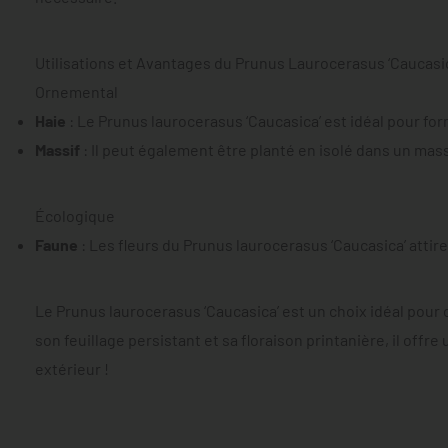
Utilisations et Avantages du Prunus Laurocerasus ‘Caucasi
Ornemental
Haie
: Le Prunus laurocerasus ‘Caucasica’ est idéal pour for
Massif
: Il peut également être planté en isolé dans un massi
Écologique
Faune
: Les fleurs du Prunus laurocerasus ‘Caucasica’ attire
Le Prunus laurocerasus ‘Caucasica’ est un choix idéal pour c
son feuillage persistant et sa floraison printanière, il off
extérieur !