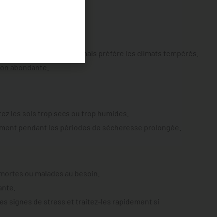
 large gamme de climats, mais préfère les climats tempérés.
ison abondante.
itez les sols trop secs ou trop humides.
eulement pendant les périodes de sécheresse prolongée.
 mortes ou malades au besoin.
ante.
es signes de stress et traitez-les rapidement si