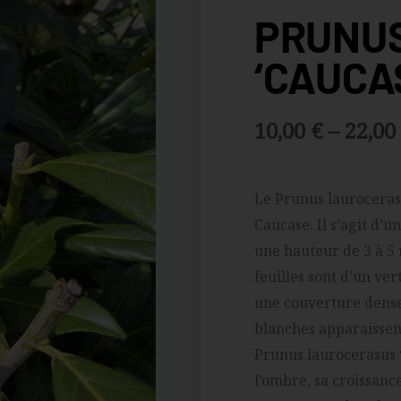
PRUNUS
‘CAUCA
Plage
10,00
€
–
22,00
de
Le Prunus laurocerasu
prix :
Caucase. Il s’agit d’u
10,00 €
une hauteur de 3 à 5 
feuilles sont d’un ver
à
une couverture dense 
22,00 €
blanches apparaissent
Prunus laurocerasus ‘
l’ombre, sa croissanc