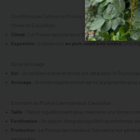
Conditions de Culture du Prunus Laurocerasus ‘Caucasica’
Climat et Exposition
Climat
: Le Prunus laurocerasus ‘Caucasica’ est rustique et 
Exposition
: Il s’épanouit
en plein soleil à mi-ombre.
Une exp
Sol et Arrosage
Sol
: Un sol bien drainé et fertile est idéal pour le Prunus l
Arrosage
: Arrosez régulièrement après la plantation pour 
Entretien du Prunus Laurocerasus ‘Caucasica’
Taille
: Taillez régulièrement pour maintenir une forme com
Fertilisation
: Un apport d’engrais équilibré au printemps pe
Protection
: Le Prunus laurocerasus ‘Caucasica’ est général
nécessaire.