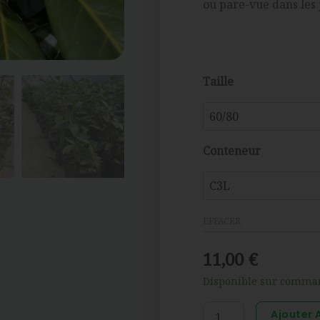
ou pare-vue dans les 
quantité
Taille
de
Prunus
laur.
Conteneur
'caucasica'
EFFACER
11,00
€
Disponible sur comma
Ajouter 