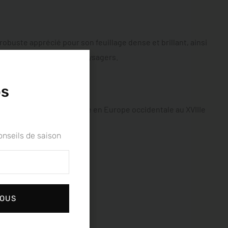
obuste apprécié pour son feuillage dense et brillant, ainsi
s jardins et les espaces paysagers.
os
tte plante a été introduite en Europe occidentale au XVIIIe
onseils de saison
e et compacte.
VOUS
mmation humaine.